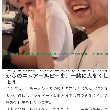
Future！Let's Build Solutions！Let's 
${Philosophy}
大切にしていること
つくるのは、システムだけじゃない。 これ
からのエムアールピーを、一緒に大きくし
よう。
私たちは、社員一人ひとりの顔と名前はもちろん、得意な
とや、時にはプライベートな悩みまで共有できるくらいの
模感で仕事をしています。
「あの会社、私が大きくしたんだよ」と、将来胸を張って