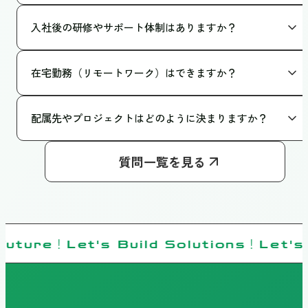
います。
「共に成長できるか」というマインドです。完成されたスキ
入社後の研修やサポート体制はありますか？
ルよりも、分からないことを素直に聞けるコミュニケーショ
ン能力や、変化を楽しめる姿勢を大切にしています。
基本的な研修に加え、先輩社員によるOJTが中心です。ひと
在宅勤務（リモートワーク）はできますか？
りひとりに1名の先輩社員がついて、サポートしていきます。
はい、状況に応じて可能です。担当する開発案件のセキュリ
配属先やプロジェクトはどのように決まりますか？
ティ要件や進捗状況、またご本人の家庭の事情などを考慮し
て決定しています。一律のルールではなく、社員が安心して
本人の希望と適性を最大限考慮します。定期的な1on1ミーテ
パフォーマンスを発揮できるよう、その都度柔軟に判断して
質問一覧を見る
ィング（面談）でキャリアプランを話し合いながら決定して
います。
いきます。
Future！Let's Build Solutions！Let's 